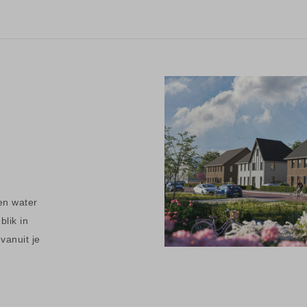
n
en water
lik in
vanuit je