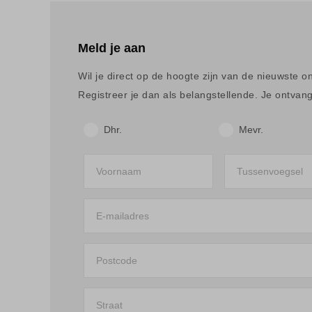
Meld je aan
Wil je direct op de hoogte zijn van de nieuwste o
Registreer je dan als belangstellende. Je ontvangt
Dhr.
Mevr.
Voornaam
Tussenvoegsel
E-mailadres
Postcode
Straat