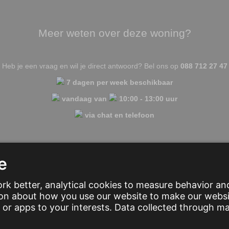
Meer weten over deze woning?
Heb je een vraag en wil je direct antwoord? Bel ons op
088 712 27 47
7 dagen per week beschikbaar
vandaag van
10:00 - 13:00 uur
via chat en telefoon
rt een chat
Laat een bericht achter
Veelgestelde