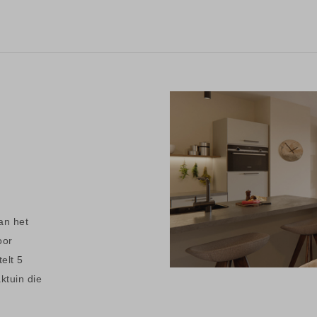
an het
oor
elt 5
ktuin die