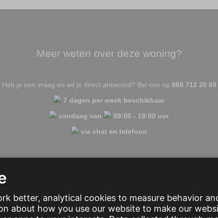
Meer weten over deze woning?
Heb je een vraag en wil je direct antwoord? Bel ons op
088 712 20 69
7 dagen per week beschikbaar
vandaag van
09:00 - 19:00 uur
via chat en telefoon
rt een chat
Laat een bericht achter
Veelgestelde