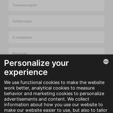
Tussenvoegsel
Achternaam
E-mailadres
Postcode
Huisnr.
Toev.
Straat
Plaats