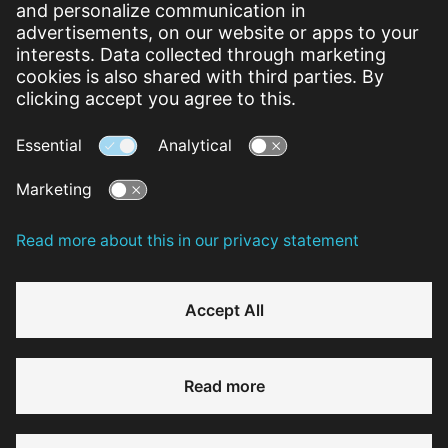
Mobiel nummer (niet verplicht)
Land
Meer weten over deze woning?
Heb je een vraag en wil je direct antwoord? Bel ons op
088
712 20 69